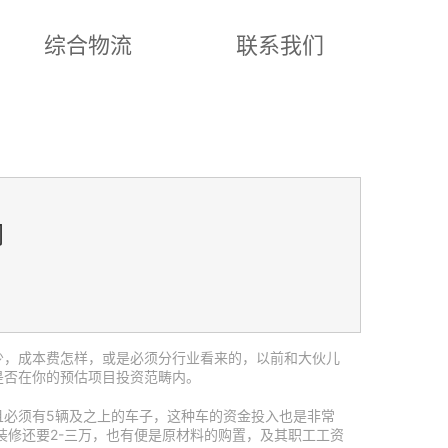
综合物流
联系我们
同
少，成本费怎样，或是必须分行业看来的，以前和大伙儿
是否在你的预估项目投资范畴内。
且必须有5辆及之上的车子，这种车的资金投入也是非常
装修还要2-三万，也有便是原材料的购置，及其职工工资